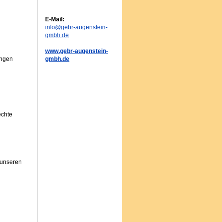
E-Mail:
info@gebr-augenstein-
gmbh.de
www.gebr-augenstein-
ungen
gmbh.de
echte
r unseren