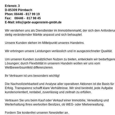
Erlenstr. 3
D-85309 Pörnbach
Phon: 08446 - 817 99 19
Fax: 08446 - 817 98 45
E-Mail: info@gebr-augenstein-gmbh.de
Wir verstehen uns als Dienstleister im Immobilienmarkt, der sich den Anforder
stetig verändernder Märkte anpasst und sich behauptet.
Unsere Kunden stehen im Mittelpunkt unseres Handelns.
Wir erbringen unsere Leistungen verlässlich und in ausgezeichneter Qualität.
Um unseren Kunden zusätzlichen Nutzen zu bieten, entwickeln wir bedarfsger
Lösungen; durch Flexibilität in unserem Handeln wollen wir uns vom
Wettbewerbsumfeld differenzieren.
Ihr Vertrauen ist uns besonders wichtig!
Die Nachvollziehbarkeit und Analyse aller operativen Aktionen ist die Basis fü
Erfolg. Transparenz schafft klare Verhältnisse. Wir sind bestrebt, jede Aufgabe
kundenorientiert, rentabel, zuverlässig und zeitnah zu erfüllen.
Vertrauen Sie uns beim Kauf oder Verkauf einer Immobilie, Verwaltung und
Werterhaltung Ihres wertvollen Besitzes, ob WEG- oder Mietverwaltung.
Fordern Sie kostenfrei unseren Newsletter an.